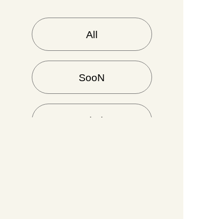
All
SooN
Gradation
DUMI
Install