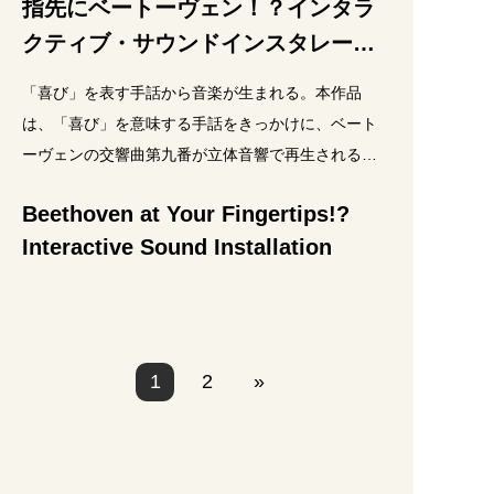
指先にベートーヴェン！？インタラ
クティブ・サウンドインスタレーシ
ョン
「喜び」を表す手話から音楽が生まれる。本作品
は、「喜び」を意味する手話をきっかけに、ベート
ーヴェンの交響曲第九番が立体音響で再生されるイ
ンタラクティブ・サウンドインスタレーションで
Beethoven at Your Fingertips!?
す。参加者が手話に
Interactive Sound Installation
1
2
»