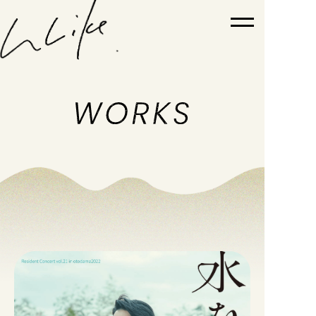
TOP
ABOUT
PICK UP WORKS
WORKS
NEWS
SNS
SHOP