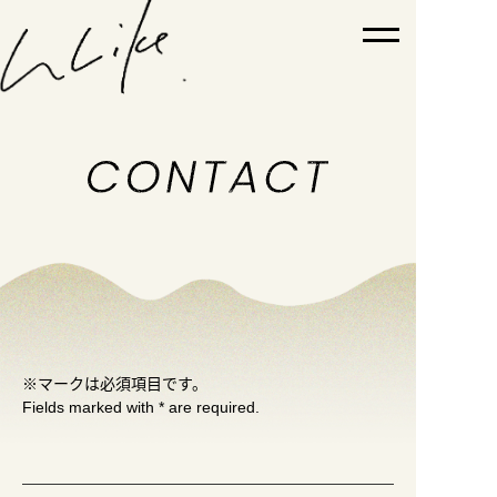
TOP
ABOUT
PICK UP WORKS
WORKS
NEWS
※マークは必須項目です。
Fields marked with * are required.
SNS
SHOP