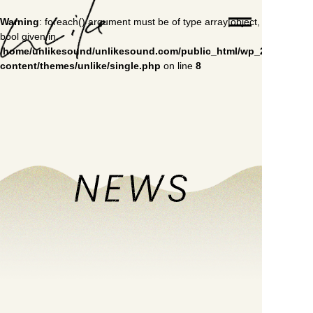
Warning
: foreach() argument must be of type array|object,
bool given in
/home/unlikesound/unlikesound.com/public_html/wp_2023/wp-
content/themes/unlike/single.php
on line
8
TOP
ABOUT
PICK UP WORKS
WORKS
NEWS
SNS
SHOP